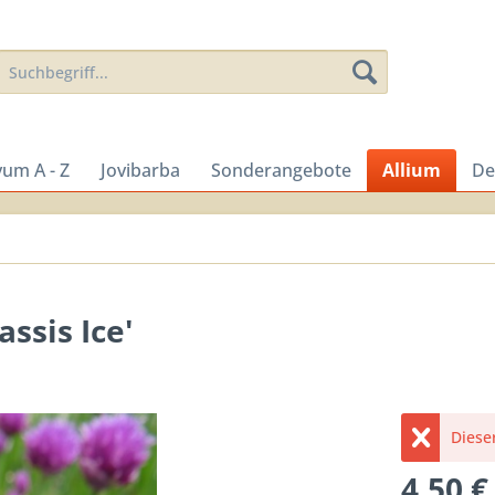
um A - Z
Jovibarba
Sonderangebote
Allium
De
ssis Ice'
Dieser
4,50 €