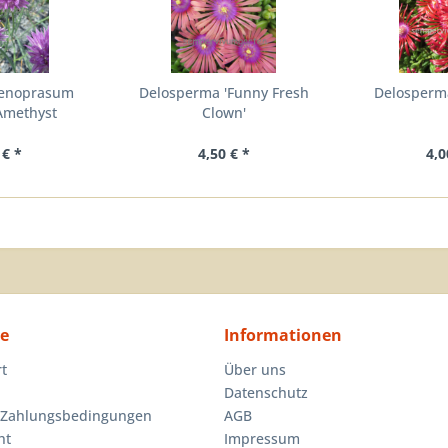
oenoprasum
Delosperma 'Funny Fresh
Delosperma
Amethyst
Clown'
 € *
4,50 € *
4,0
ce
Informationen
rt
Über uns
Datenschutz
 Zahlungsbedingungen
AGB
ht
Impressum