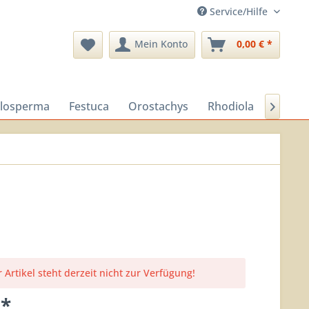
Service/Hilfe
Mein Konto
0,00 € *
losperma
Festuca
Orostachys
Rhodiola
Sedu

 Artikel steht derzeit nicht zur Verfügung!
 *