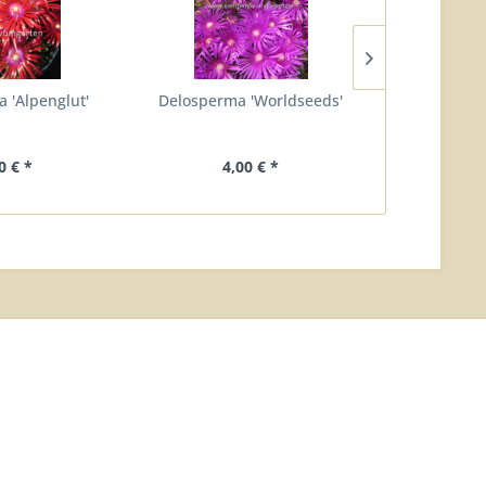
 'Alpenglut'
Delosperma 'Worldseeds'
Delospe
0 € *
4,00 € *
4,