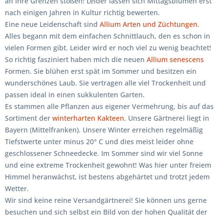
an ihre Grenzen stoßen! Leider lassen sich Mittagsblumen erst
nach einigen Jahren in Kultur richtig bewerten.
Eine neue Leidenschaft sind
Allium Arten und Züchtungen
.
Alles begann mit dem einfachen Schnittlauch, den es schon in
vielen Formen gibt. Leider wird er noch viel zu wenig beachtet!
So richtig fasziniert haben mich die neuen
Allium senescens
Formen. Sie blühen erst spät im Sommer und besitzen ein
wunderschönes Laub. Sie vertragen alle viel Trockenheit und
passen ideal in einen sukkulenten Garten.
Es stammen alle Pflanzen aus eigener Vermehrung, bis auf das
Sortiment der
winterharten Kakteen
. Unsere Gärtnerei liegt in
Bayern (Mittelfranken). Unsere Winter erreichen regelmäßig
Tiefstwerte unter minus 20° C und dies meist leider ohne
geschlossener Schneedecke. Im Sommer sind wir viel Sonne
und eine extreme Trockenheit gewohnt! Was hier unter freiem
Himmel heranwächst, ist bestens abgehärtet und trotzt jedem
Wetter.
Wir sind keine reine Versandgärtnerei! Sie können uns gerne
besuchen und sich selbst ein Bild von der hohen Qualität der