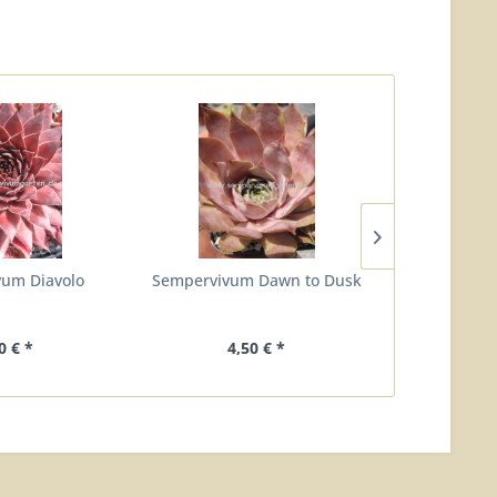
um Diavolo
Sempervivum Dawn to Dusk
Sempervivu
0 € *
4,50 € *
5,