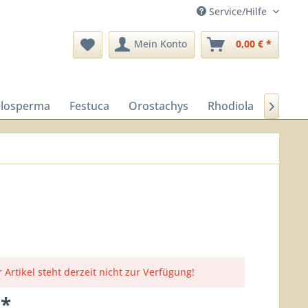
Service/Hilfe
Mein Konto
0,00 € *
losperma
Festuca
Orostachys
Rhodiola
Sedu

 Artikel steht derzeit nicht zur Verfügung!
 *