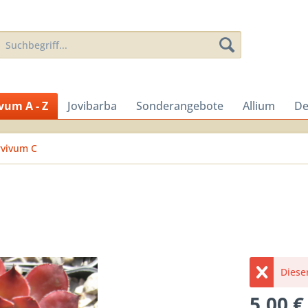
vum A - Z
Jovibarba
Sonderangebote
Allium
De
vivum C
Dieser
5,00 €