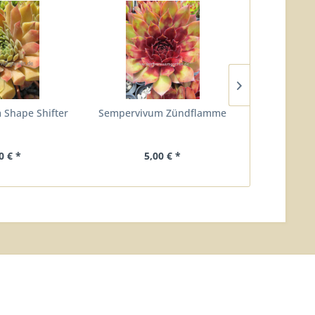
Shape Shifter
Sempervivum Zündflamme
Semperv
0 € *
5,00 € *
4,