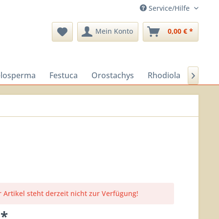
Service/Hilfe
Mein Konto
0,00 € *
losperma
Festuca
Orostachys
Rhodiola
Sedu

 Artikel steht derzeit nicht zur Verfügung!
 *