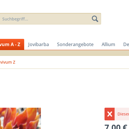
vum A - Z
Jovibarba
Sonderangebote
Allium
De
vivum Z
Dieser
7,00 €